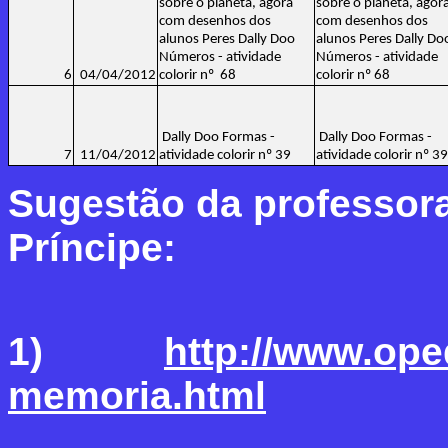
sobre o planeta, agora
sobre o planeta, agor
com desenhos dos
com desenhos dos
alunos Peres Dally Doo
alunos Peres Dally Do
Números - atividade
Números - atividade
6
04/04/2012
colorir nº 68
colorir nº 68
Dally Doo Formas -
Dally Doo Formas -
7
11/04/2012
atividade colorir nº 39
atividade colorir nº 39
Sugestão da professor
Príncipe:
1)
http://www.ope
memoria.html